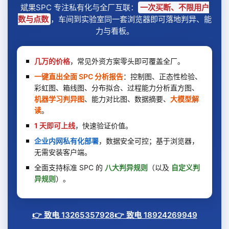
斌果SPC 专注私有化与全厂互联：
一次买断、不限用户
数与点数
，车间到实验室同一套浏览器即可落地判异、能
力与看板。
几万的价格
，常见外资方案零头即可覆盖全厂。
一键直出全面 SPC 分析报告
：控制图、正态性检验、
彩虹图、箱线图、分布拟合、过程能力分析直方图、
机器学习判异图
、能力对比图、数据摘要、
大模型解
读
。
1 天即可上线
，快速验证价值。
企业内网私有化部署
，数据安全可控；基于浏览器，
无需安装客户端。
全面支持标准 SPC 的
八大判异规则
（以及
自定义判
异规则
）。
👉 致电 13265357928
👉 致电 18924269949