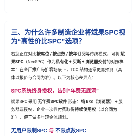
三、为什么许多制造企业将斌果SPC视
为“
高性价比SPC
”选项？
若您正在对比
按席位 / 按点数 / 按年订阅
等传统模式，可将
斌
果SPC
（NexSPC）作为
私有化 + 买断 + 浏览器交付
的对照样
本：在
全厂推广与扩容
场景下，TCO 结构通常更易预测（具
体以报价与合同为准）。以下为核心差异点：
SPC系统终身授权
，告别“年费无底洞”
斌果SPC 采用
无年费SPC软件
形态：
纯 B/S（浏览器）
+ 服
务器端授权，企业一次性付费取得
持续使用权
（以合同为
准），便于做多年现金流规划。
无用户限制SPC
与
不限点数SPC