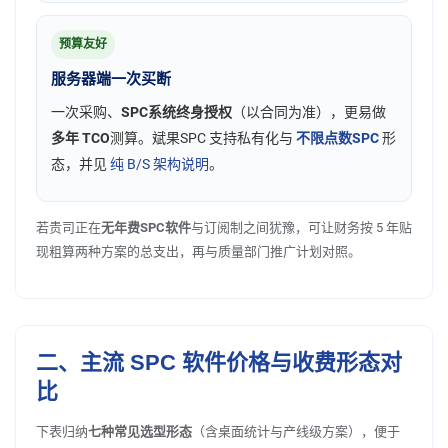
预算友好
服务器端一次买断
一次采购、
SPC系统终身授权
（以合同为准），更易做
多年 TCO
测算。斌果SPC 支持私有化与
不限点数SPC
形
态，并见
纯 B/S 架构说明
。
若贵司正在
无年费SPC软件
与订阅制之间犹豫，可让财务按 5 年贴
现粗算两种方案的总支出，再与质量部门推广计划对照。
二、主流 SPC 软件价格与收费形态对
比
下表归纳
七种常见选型形态
（含桌面统计与产线级方案），便于