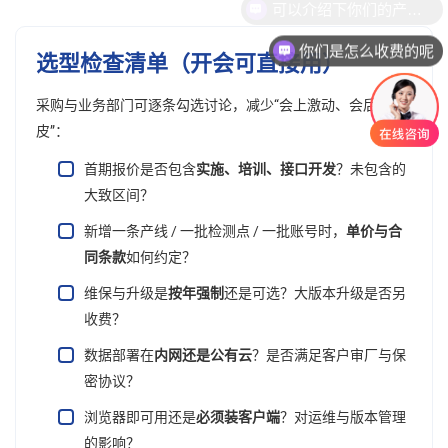
你们是怎么收费的呢
选型检查清单（开会可直接用）
采购与业务部门可逐条勾选讨论，减少“会上激动、会后扯
皮”：
首期报价是否包含
实施、培训、接口开发
？未包含的
大致区间？
新增一条产线 / 一批检测点 / 一批账号时，
单价与合
同条款
如何约定？
维保与升级是
按年强制
还是可选？大版本升级是否另
收费？
数据部署在
内网还是公有云
？是否满足客户审厂与保
密协议？
浏览器即可用还是
必须装客户端
？对运维与版本管理
的影响？