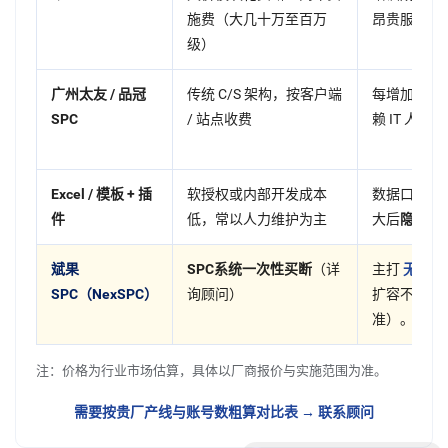
施费（大几十万至百万
昂贵服务。
级）
广州太友 / 品冠
传统 C/S 架构，按客户端
每增加一个
SPC
/ 站点收费
赖 IT 人工。
Excel / 模板 + 插
软授权或内部开发成本
数据口径、
件
低，常以人力维护为主
大后
隐性人
斌果
SPC系统一次性买断
（详
主打
无用户
，推荐对比行
SPC（NexSPC）
询顾问）
扩容不按点
准）。
注：价格为行业市场估算，具体以厂商报价与实施范围为准。
需要按贵厂产线与账号数粗算对比表 → 联系顾问