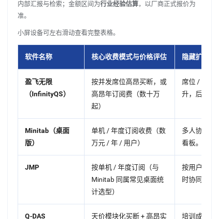
内部汇报与检索；金额区间为
行业经验估算
，以厂商正式报价为
准。
小屏设备可左右滑动查看完整表格。
软件名称
核心收费模式与价格评估
隐藏扩容成
主流 SPC 相关方案：收费模式、扩容成本与适用企业类型对比
盈飞无限
按并发席位高昂买断，或
席位 / 设
（InfinityQS）
高昂年订阅费（数十万
升，后续维
起）
Minitab（桌面
单机 / 年度订阅收费（数
多人协同需
版）
万元 / 年 / 用户）
看板。
JMP
按单机 / 年度订阅（与
按用户与版
Minitab 同属常见桌面统
时协同成本
计选型）
Q-DAS
天价模块化买断 + 高昂实
培训成本极