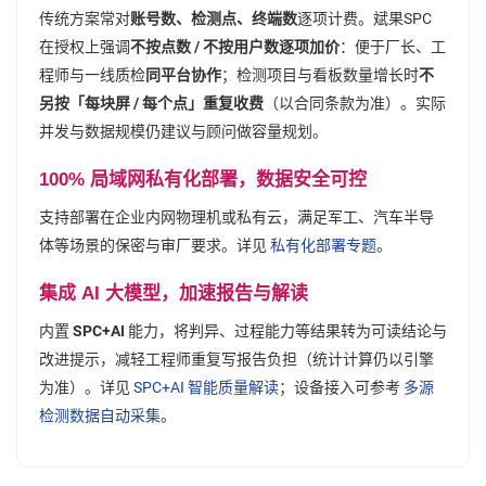
传统方案常对
账号数、检测点、终端数
逐项计费。斌果SPC
在授权上强调
不按点数 / 不按用户数逐项加价
：便于厂长、工
程师与一线质检
同平台协作
；检测项目与看板数量增长时
不
另按「每块屏 / 每个点」重复收费
（以合同条款为准）。实际
并发与数据规模仍建议与顾问做容量规划。
100% 局域网私有化部署，数据安全可控
支持部署在企业内网物理机或私有云，满足军工、汽车半导
体等场景的保密与审厂要求。详见
私有化部署专题
。
集成 AI 大模型，加速报告与解读
内置
SPC+AI
能力，将判异、过程能力等结果转为可读结论与
改进提示，减轻工程师重复写报告负担（统计计算仍以引擎
为准）。详见
SPC+AI 智能质量解读
；设备接入可参考
多源
检测数据自动采集
。