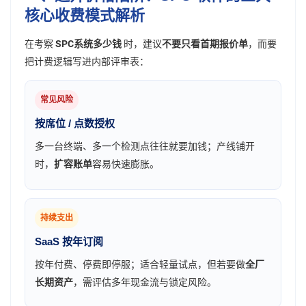
核心收费模式解析
在考察
SPC系统多少钱
时，建议
不要只看首期报价单
，而要
把计费逻辑写进内部评审表：
常见风险
按席位 / 点数授权
多一台终端、多一个检测点往往就要加钱；产线铺开
时，
扩容账单
容易快速膨胀。
持续支出
SaaS 按年订阅
按年付费、停费即停服；适合轻量试点，但若要做
全厂
长期资产
，需评估多年现金流与锁定风险。