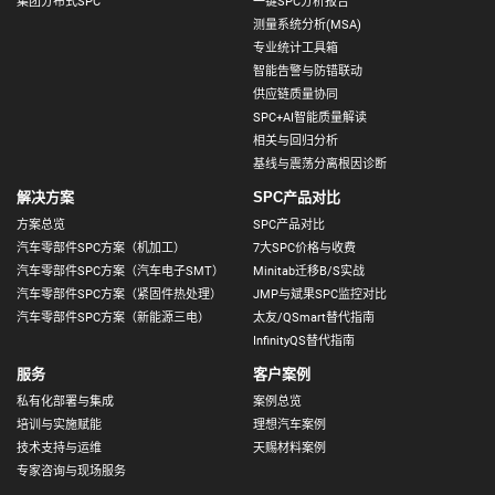
集团分布式SPC
一键SPC分析报告
测量系统分析(MSA)
专业统计工具箱
智能告警与防错联动
供应链质量协同
SPC+AI智能质量解读
相关与回归分析
基线与震荡分离根因诊断
解决方案
SPC产品对比
方案总览
SPC产品对比
汽车零部件SPC方案（机加工）
7大SPC价格与收费
汽车零部件SPC方案（汽车电子SMT）
Minitab迁移B/S实战
汽车零部件SPC方案（紧固件热处理）
JMP与斌果SPC监控对比
汽车零部件SPC方案（新能源三电）
太友/QSmart替代指南
InfinityQS替代指南
服务
客户案例
私有化部署与集成
案例总览
培训与实施赋能
理想汽车案例
技术支持与运维
天赐材料案例
专家咨询与现场服务