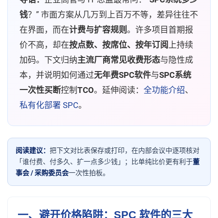
钱
？” 市面方案从几万到上百万不等，差异往往不
在界面，而在
计费与扩容规则
。许多项目首期报
价不高，却在
按点数、按席位、按年订阅
上持续
加码。下文归纳
主流厂商常见收费形态
与隐性成
本，并说明如何通过
无年费SPC软件
与
SPC系统
一次性买断
控制
TCO
。延伸阅读：
全功能介绍
、
私有化部署 SPC
。
阅读建议：
把下文对比表保存或打印，在内部会议中逐项核对
「谁付费、付多久、扩一点多少钱」；比单纯比价更有利于
董
事会 / 采购委员会
一次性拍板。
一、避开价格陷阱：SPC 软件的三大