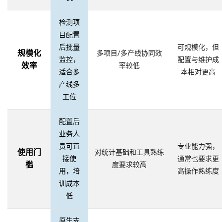
检测项
目配置
后批量
可规模化，但
规模化
多项目/多产线协同效
监控，
配置与维护成
效率
率较低
适合多
本相对更高
产线多
工位
配置后
业务人
员可直
专业能力强，
使用门
对统计基础和工具熟练
接使
通常也要求更
槛
度要求较高
用，培
高操作熟练度
训成本
低
原生支