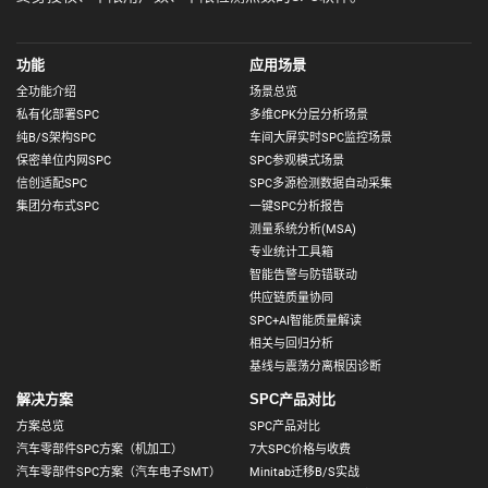
功能
应用场景
全功能介绍
场景总览
私有化部署SPC
多维CPK分层分析场景
纯B/S架构SPC
车间大屏实时SPC监控场景
保密单位内网SPC
SPC参观模式场景
信创适配SPC
SPC多源检测数据自动采集
集团分布式SPC
一键SPC分析报告
测量系统分析(MSA)
专业统计工具箱
智能告警与防错联动
供应链质量协同
SPC+AI智能质量解读
相关与回归分析
基线与震荡分离根因诊断
解决方案
SPC产品对比
方案总览
SPC产品对比
汽车零部件SPC方案（机加工）
7大SPC价格与收费
汽车零部件SPC方案（汽车电子SMT）
Minitab迁移B/S实战