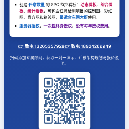
创建
任意数量
的 SPC 监控看板：
动态看板
、
综合看
板
、
统计看板
，可包含任意检测项目的控制图、彩虹
图、直方图和箱线图，
最适合车间大屏
使用。
服务器授权
，
一次性终身授权
，
没有每年授权费用
。
👉 致电 13265357928
👉 致电 18924269949
扫码添加专属顾问，获取一对一演示、迁移架构规划与报价说
明。