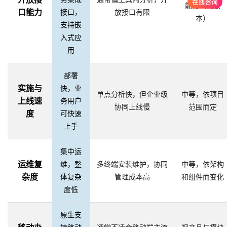
能力（视版
口能力
接口，
放接口有限
本）
支持嵌
入式应
用
部署
实施与
快，业
单点分析快，但企业级
中等，依项目
上线速
务用户
协同上线慢
范围而定
度
可快速
上手
集中运
运维复
维，整
多终端安装维护，协同
中等，依架构
杂度
体复杂
管理成本高
和组件而变化
度低
原生支