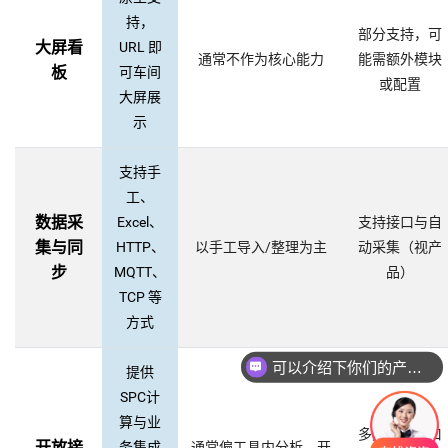
持，
部分支持，可
大屏看
URL 即
通常不作为核心能力
能需额外模块
板
可车间
或配置
大屏展
示
支持手
工、
数据采
Excel、
支持接口与自
集与同
HTTP、
以手工导入/整理为主
动采集（视产
步
MQTT、
品）
TCP 等
方式
可以介绍下你们的产品么
提供
SPC计
算与业
多数具备接口
开放接
务集成
通常偏工具内分析，开