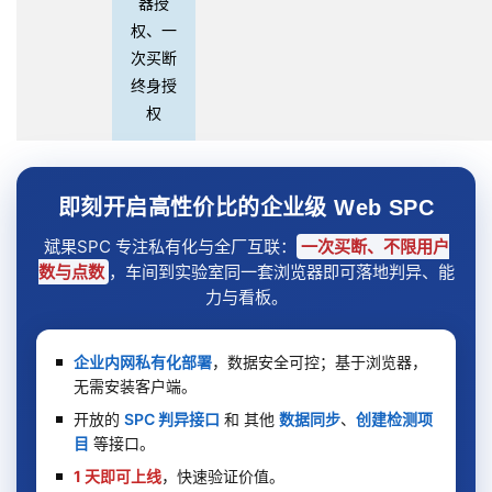
器授
权、一
次买断
终身授
权
即刻开启高性价比的企业级 Web SPC
斌果SPC 专注私有化与全厂互联：
一次买断、不限用户
数与点数
，车间到实验室同一套浏览器即可落地判异、能
力与看板。
企业内网私有化部署
，数据安全可控；基于浏览器，
无需安装客户端。
开放的
SPC 判异接口
和 其他
数据同步
、
创建检测项
目
等接口。
1 天即可上线
，快速验证价值。