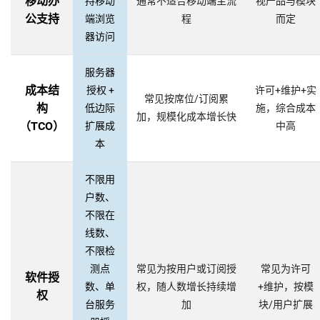
移动办
持移动
通常不适合移动端主流
视产品与模块
公支持
端浏览
程
而定
器访问
服务器
成本结
授权 +
许可+维护+实
常见按席位/订阅累
构
低边际
施，综合成本
加，规模化成本增长快
（TCO）
扩展成
中高
本
不限用
户数、
不限在
线数、
不限检
测点
常见为按用户或订阅授
常见为许可
软件授
数、单
权，随人数增长持续增
+维护，按模
权
台服务
加
块/用户扩展