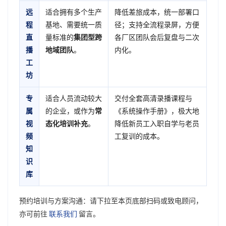
远
适合拥有多个生产
降低差旅成本，统一部署口
程
基地、需要统一质
径；支持全流程录屏，方便
直
量标准的
集团型跨
各厂区团队会后复盘与二次
播
地域团队
。
内化。
工
坊
专
适合人员流动较大
交付全套高清录播课程与
属
的企业，或作为
常
《系统操作手册》，极大地
视
态化培训补充
。
降低新员工入职自学与老员
频
工复训的成本。
知
识
库
预约培训与方案沟通：请下拉至本页底部扫码或致电顾问，
亦可前往
联系我们
留言。