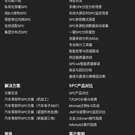
全功能介绍
场景总览
私有化部署SPC
多维CPK分层分析场景
纯B/S架构SPC
车间大屏实时SPC监控场景
保密单位内网SPC
SPC参观模式场景
信创适配SPC
SPC多源检测数据自动采集
集团分布式SPC
一键SPC分析报告
测量系统分析(MSA)
专业统计工具箱
智能告警与防错联动
供应链质量协同
SPC+AI智能质量解读
相关与回归分析
基线与震荡分离根因诊断
解决方案
SPC产品对比
方案总览
SPC产品对比
汽车零部件SPC方案（机加工）
7大SPC价格与收费
汽车零部件SPC方案（汽车电子SMT）
Minitab迁移B/S实战
汽车零部件SPC方案（紧固件热处理）
JMP与斌果SPC监控对比
汽车零部件SPC方案（新能源三电）
太友/QSmart替代指南
InfinityQS替代指南
服务
客户案例