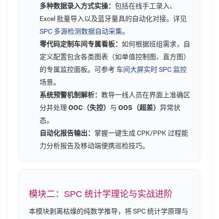
多种数据录入方式实操：
包括在线手工录入、
Excel 批量导入以及蓝牙量具的自动化对接。详见
SPC 多源检测数据自动采集
。
零代码定制车间专属看板：
如何根据班组需求，自
定义配置包含各类图表（如单值控制图、直方图）
的专属监控面板。可参考
车间大屏实时 SPC 监控
场景。
系统预警机制解析：
教导一线人员在界面上准确区
分并处理
OOC（失控）
与
OOS（超差）
异常状
态。
自动化报告输出：
掌握一键生成 CPK/PPK 过程能
力分析报告及移动端便携巡检技巧。
模块二：SPC 统计学理论与实战进阶
本模块剥离枯燥的纯数学推导，将 SPC 统计学原理与