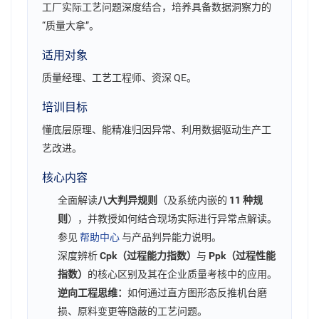
工厂实际工艺问题深度结合，培养具备数据洞察力的
“质量大拿”。
适用对象
质量经理、工艺工程师、资深 QE。
培训目标
懂底层原理、能精准归因异常、利用数据驱动生产工
艺改进。
核心内容
全面解读
八大判异规则
（及系统内嵌的
11 种规
则
），并教授如何结合现场实际进行异常点解读。
参见
帮助中心
与产品判异能力说明。
深度辨析
Cpk（过程能力指数）
与
Ppk（过程性能
指数）
的核心区别及其在企业质量考核中的应用。
逆向工程思维：
如何通过直方图形态反推机台磨
损、原料变更等隐蔽的工艺问题。