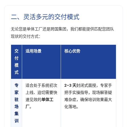
二、灵活多元的交付模式
无论您是单体工厂还是跨国集团，我们都能提供匹配您团队
现状的交付方式：
交
适用场景
核心优势
付
模
式
专
适合处于系统初次
2–3 天
封闭式面授，专家手
家
上线、迫切需要快
把手实操指导，现场解答疑
驻
速见效的
单体工
难杂症，确保培训效果最大
场
厂
。
化落地。
集
训