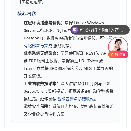
自主稳定运维。
核心内容
可以介绍下你们的产品么
底层环境搭建与调优：
掌握 Linux / Windows
Server 运行环境、Nginx 中间件配置及 MySQL /
你们是怎么收费的呢
PostgreSQL 数据库的初始化与性能调优。可与
私
有化部署与集成
服务衔接。
业务系统无缝融合：
学习使用标准 RESTful API 同
步 ERP 物料主数据；掌握通过 URL Token 或
iframe 方式将 SPC 图表深度嵌入 MES 工单界面的
开发逻辑。
工业物联数据采集：
深入讲解 MQTT 订阅与 TCP
Server/Client 监听模式，拓宽设备的自动化秒级采
集思路。延伸阅读
智能告警与防错联动
。
运维安全保障：
系统日志排查、数据高频备份策略
及企业级灾备演练方案。