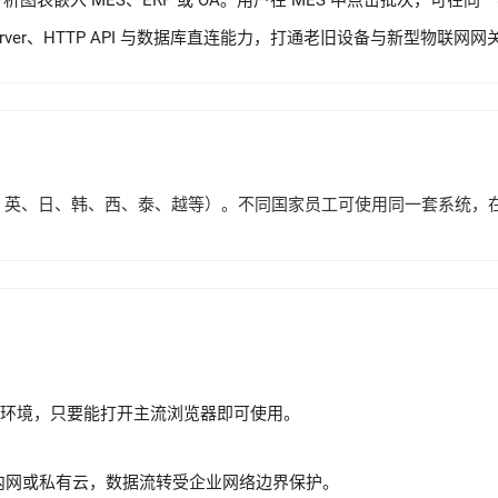
 分析图表嵌入 MES、ERP 或 OA。用户在 MES 中点击批次，可在同一
Server、HTTP API 与数据库直连能力，打通老旧设备与新型物联网
语言（中、英、日、韩、西、泰、越等）。不同国家员工可使用同一套系统
NET 环境，只要能打开主流浏览器即可使用。
内网或私有云，数据流转受企业网络边界保护。