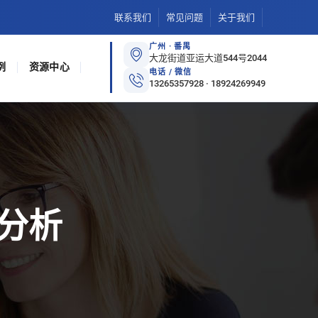
联系我们
常见问题
关于我们
广州 · 番禺
大龙街道亚运大道544号2044
例
资源中心
电话 / 微信
13265357928 · 18924269949
分析