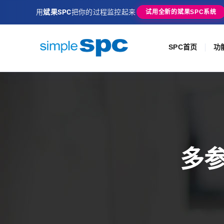
用
斌果SPC
把你的过程监控起来
试用全新的斌果SPC系统
SPC首页
功
多