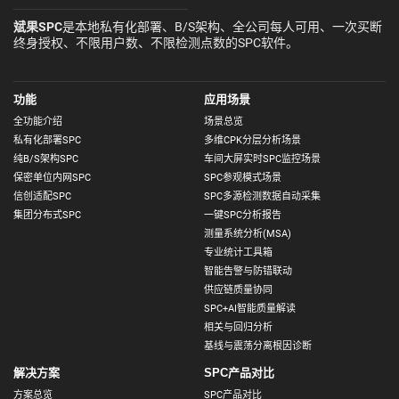
斌果SPC
是本地私有化部署、B/S架构、全公司每人可用、一次买断
终身授权、不限用户数、不限检测点数的SPC软件。
功能
应用场景
全功能介绍
场景总览
私有化部署SPC
多维CPK分层分析场景
纯B/S架构SPC
车间大屏实时SPC监控场景
保密单位内网SPC
SPC参观模式场景
信创适配SPC
SPC多源检测数据自动采集
集团分布式SPC
一键SPC分析报告
测量系统分析(MSA)
专业统计工具箱
智能告警与防错联动
供应链质量协同
SPC+AI智能质量解读
相关与回归分析
基线与震荡分离根因诊断
解决方案
SPC产品对比
方案总览
SPC产品对比