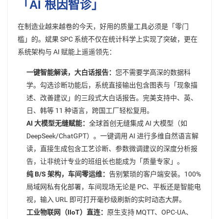
「AI 根因智诊」
在制造业越来越卷的今天，好用的质量工具必须是「零门
槛」的。斌果 SPC 系统不仅在统计科学上实现了突破，更在
系统架构与 AI 赋能上遥遥领先：
一键智能解读，大白话报告：
您不需要学高深的数据科
学。勾选诊断功能后，系统直接输出包含图表与「现象描
述、改善建议」的三段式大白话报告。完美支持中、英、
日、韩等 11 种语言，跨国工厂轻松复用。
AI 大模型无缝赋能：
全球首创无缝集成 AI 大模型（如
DeepSeek/ChatGPT）。一键调用 AI 进行多维自然语言解
读，直接生成包含工艺诊断、参数微调建议的深度分析报
告，让非统计专业的班组长也能成为「质量专家」。
纯 B/S 架构，车间零运维：
告别繁琐的客户端安装。100%
局域网私有化部署，车间现场无论是 PC、平板还是智能电
视，输入 URL 即可打开毫秒级刷新的实时动态大屏。
工业物联网（IIoT）直连：
原生支持 MQTT、OPC-UA、