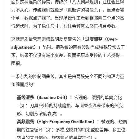
面对这种混杂的异常，传统的「八大判异规则」往往会显得
力不从心。传统规则就像是「抓超速的摄像头」，重点看哪
个单一数据点违规了。当现场操作工看到相邻两三个点的高
低起伏时，为了稳住尺寸，往往会频繁去修正机台参数。
这就是质量管理宗师戴明反复警告的「
过度调整（Over-
adjustment）
」陷阱。把系统的固有波动当成特殊异常去干
预，结果不仅没有减小变差，反而把原本受控的工艺搅得一
团糟。
一条杂乱的控制图曲线，其实是由两股完全不同的物理力量
纠缠而成的：
基线漂移（Baseline Drift）：
宏观的、缓慢的单向变化
（如：刀具/砂轮的持续磨损、车间昼夜温差带来的热变
形、切削液浓度衰减）。
高频震荡（High-Frequency Oscillation）：
微观的、短周
期的往复循环（如：多模腔模具的特定型腔差异、多工位
转盘的夹具偏心、旋转轴承的异常震动）。