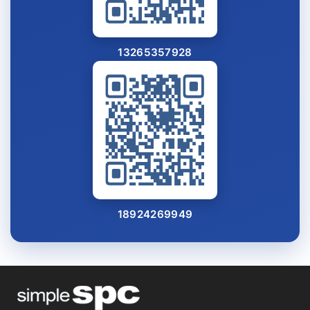
13265357928
18924269949