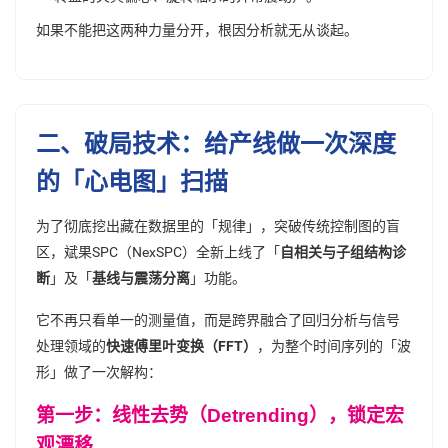
如果不能把这两种力量分开，根因分析就无从谈起。
二、破局技术：给产线做一次深度
的「心电图」扫描
为了彻底挖出藏在数据里的「规律」，突破传统控制图的盲
区，斌果SPC（NexSPC）全新上线了「
自相关与子组结构诊
断
」及「
基线与震荡分离
」功能。
它不再只看单一的测量值，而是跨界融合了回归分析与信号
处理领域的
快速傅里叶变换（FFT）
，为整个时间序列的「波
形」做了一次解构：
第一步：线性去势（Detrending），锁定宏
观漂移