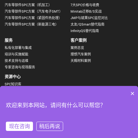
汽车零部件SPC方案（机加工）
7大SPC价格与收费
汽车零部件SPC方案（汽车电子SMT）
Minitab迁移B/S实战
汽车零部件SPC方案（紧固件热处理）
JMP与斌果SPC监控对比
汽车零部件SPC方案（新能源三电）
太友/QSmart替代指南
InfinityQS替代指南
服务
客户案例
私有化部署与集成
案例总览
培训与实施赋能
理想汽车案例
技术支持与运维
天赐材料案例
专家咨询与现场服务
资源中心
SPC知识库
视频
×
产品文档
SPC更新日志
欢迎来到本网站，请问有什么可以帮您？
Copyright © 2019
广州市斌果信息科技有限公司
All rights reserved.
现在咨询
稍后再说
联系我们
|
粤ICP备2023000328号-1