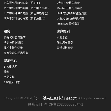
汽车零部件SPC方案（机加工）
7大SPC价格与收费
汽车零部件SPC方案（汽车电子SMT）
Minitab迁移B/S实战
汽车零部件SPC方案（紧固件热处理）
JMP与斌果SPC监控对比
汽车零部件SPC方案（新能源三电）
太友/QSmart替代指南
InfinityQS替代指南
服务
客户案例
私有化部署与集成
案例总览
培训与实施赋能
理想汽车案例
技术支持与运维
天赐材料案例
专家咨询与现场服务
资源中心
SPC知识库
视频
产品文档
SPC更新日志
Copyright © 2019
广州市斌果信息科技有限公司
All rights reserved.
联系我们
|
粤ICP备2023000328号-1