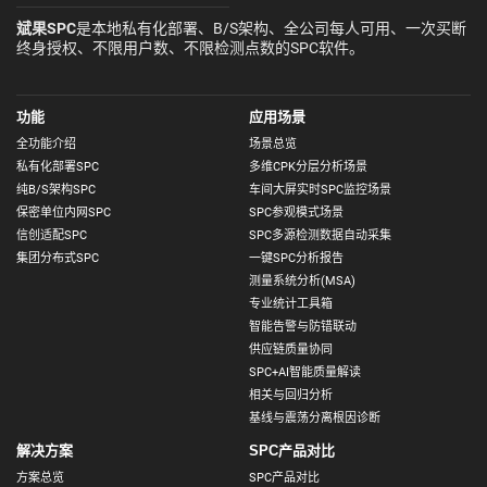
斌果SPC
是本地私有化部署、B/S架构、全公司每人可用、一次买断
终身授权、不限用户数、不限检测点数的SPC软件。
功能
应用场景
全功能介绍
场景总览
私有化部署SPC
多维CPK分层分析场景
纯B/S架构SPC
车间大屏实时SPC监控场景
保密单位内网SPC
SPC参观模式场景
信创适配SPC
SPC多源检测数据自动采集
集团分布式SPC
一键SPC分析报告
测量系统分析(MSA)
专业统计工具箱
智能告警与防错联动
供应链质量协同
SPC+AI智能质量解读
相关与回归分析
基线与震荡分离根因诊断
解决方案
SPC产品对比
方案总览
SPC产品对比