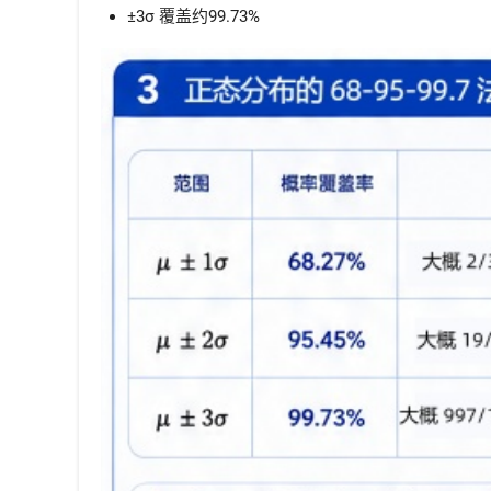
±3σ 覆盖约99.73%