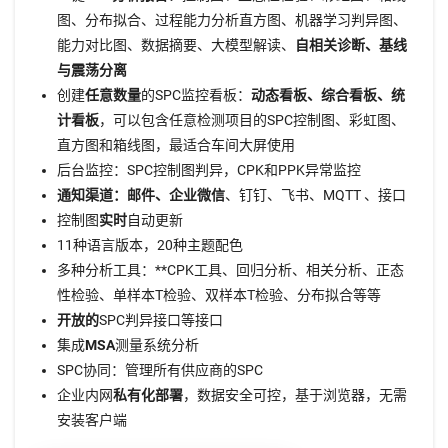
图、分布拟合、过程能力分析直方图、机器学习判异图、
能力对比图、数据摘要、大模型解读、
自相关诊断、基线
与震荡分离
创建
任意数量
的SPC监控看板：
动态看板、综合看板、统
计看板
，可以包含任意检测项目的SPC控制图、彩虹图、
直方图和箱线图，最适合车间大屏使用
后台监控：SPC控制图判异，CPK和PPK异常监控
通知渠道：邮件、企业微信
、钉钉、飞书、MQTT 、接口
控制图
实时
自动更新
11种语言版本，20种主题配色
多种分析工具：**CPK工具、回归分析、相关分析、正态
性检验、单样本T检验、双样本T检验、分布拟合等等
开放的
SPC判异接口等接口
集成
MSA
测量系统分析
SPC协同：管理所有供应商的SPC
企业内网
私有化部署
，数据安全可控，基于浏览器，无需
安装客户端