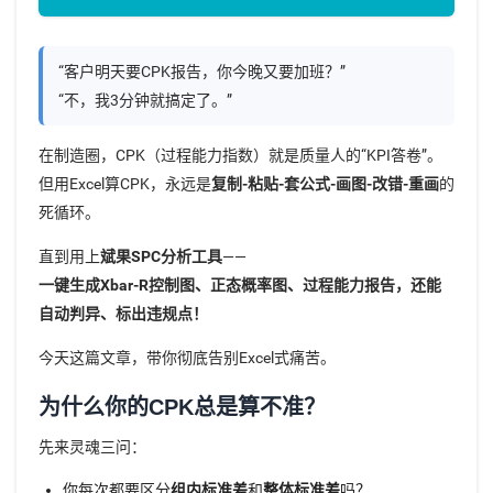
“客户明天要CPK报告，你今晚又要加班？”
“不，我3分钟就搞定了。”
在制造圈，CPK（过程能力指数）就是质量人的“KPI答卷”。
但用Excel算CPK，永远是
复制-粘贴-套公式-画图-改错-重画
的
死循环。
直到用上
斌果SPC分析工具
——
一键生成Xbar-R控制图、正态概率图、过程能力报告，还能
自动判异、标出违规点！
今天这篇文章，带你彻底告别Excel式痛苦。
为什么你的CPK总是算不准？
先来灵魂三问：
你每次都要区分
组内标准差
和
整体标准差
吗？