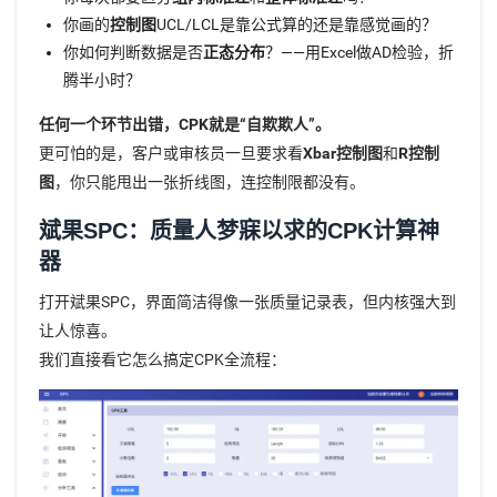
你画的
控制图
UCL/LCL是靠公式算的还是靠感觉画的？
你如何判断数据是否
正态分布
？——用Excel做AD检验，折
腾半小时？
任何一个环节出错，CPK就是“自欺欺人”。
更可怕的是，客户或审核员一旦要求看
Xbar控制图
和
R控制
图
，你只能甩出一张折线图，连控制限都没有。
斌果SPC：质量人梦寐以求的CPK计算神
器
打开斌果SPC，界面简洁得像一张质量记录表，但内核强大到
让人惊喜。
我们直接看它怎么搞定CPK全流程：