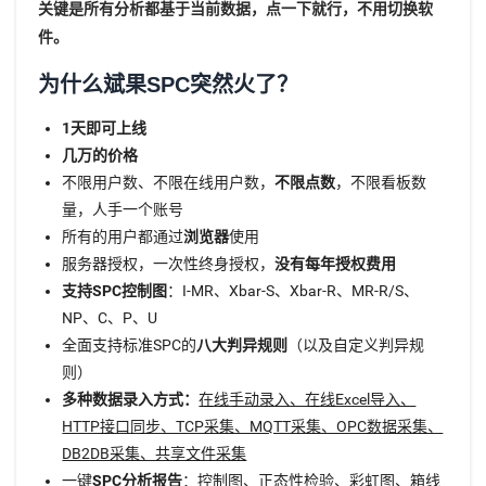
关键是所有分析都基于当前数据，点一下就行，不用切换软
件。
为什么斌果SPC突然火了？
1天即可上线
几万的价格
不限用户数、不限在线用户数，
不限点数
，不限看板数
量，人手一个账号
所有的用户都通过
浏览器
使用
服务器授权，一次性终身授权，
没有每年授权费用
支持SPC控制图
：I-MR、Xbar-S、Xbar-R、MR-R/S、
NP、C、P、U
全面支持标准SPC的
八大判异规则
（以及自定义判异规
则）
多种数据录入方式：
在线手动录入、在线Excel导入、
HTTP接口同步、TCP采集、MQTT采集、OPC数据采集、
DB2DB采集、共享文件采集
一键
SPC分析报告
：控制图、正态性检验、彩虹图、箱线