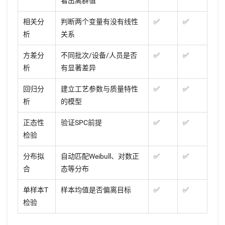
看出离群值
相关分
判断两个变量有没有线性
✅️
✅️
析
关系
方差分
不同批次/设备/人员是否
✅️
✅️
析
有显著差异
回归分
建立工艺参数与质量特性
✅️
✅️
析
的模型
正态性
验证SPC前提
✅️
✅️
检验
分布拟
自动匹配Weibull、对数正
✅️
✅️
合
态等分布
单样本T
样本均值是否偏离目标
✅️
✅️
检验