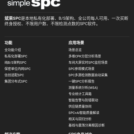
斌果SPC
是本地私有化部署、B/S架构、全公司每人可用、一次买断
终身授权、不限用户数、不限检测点数的SPC软件。
功能
应用场景
全功能介绍
场景总览
私有化部署SPC
多维CPK分层分析场景
纯B/S架构SPC
车间大屏实时SPC监控场景
保密单位内网SPC
SPC参观模式场景
信创适配SPC
SPC多源检测数据自动采集
集团分布式SPC
一键SPC分析报告
测量系统分析(MSA)
专业统计工具箱
智能告警与防错联动
供应链质量协同
SPC+AI智能质量解读
相关与回归分析
基线与震荡分离根因诊断