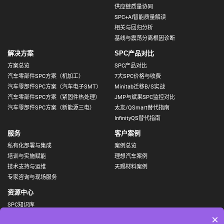
供应链质量协同
SPC+AI智能质量解读
相关与回归分析
基线与震荡分离根因诊断
解决方案
SPC产品对比
方案总览
SPC产品对比
汽车零部件SPC方案（机加工）
7大SPC价格与收费
汽车零部件SPC方案（汽车电子SMT）
Minitab迁移B/S实战
汽车零部件SPC方案（紧固件热处理）
JMP与斌果SPC监控对比
汽车零部件SPC方案（新能源三电）
太友/QSmart替代指南
InfinityQS替代指南
服务
客户案例
私有化部署与集成
案例总览
培训与实施赋能
理想汽车案例
技术支持与运维
天赐材料案例
专家咨询与现场服务
资源中心
SPC知识库
视频
×