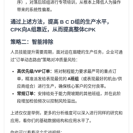
序），对落后班组进行专项培训，从根本上降低人为操作
带来的系统性偏差。
通过上述方法，提高 B C D组的生产水平，
CPK向A组靠近，从而提高整体CPK
策略二：智能排除
人员技能提升需要周期，面对迫在眉睫的生产任务，企业可通
过“订单动态路由”策略对冲质量风险：
高优先级/VIP订单：
将对制程能力要求最严苛的重点订
单，精准派发给表现最优的
A班组
（或表现最好的机台/供
应商组合）进行生产，确保核心客户的交付良率。
常规订单：
安排给处于能力爬坡期的其他班组，并在此阶
段增加检验频次以控制风险溢出。
上述仅仅是举例，更多的分析维度可以深入进行同样的研究和
应用，看你们的基础数据结构和应用水平了。
你也可以看看这个实战视频：