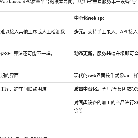
 Web-based SPC质量平台的根本异同，其实是“垂直服务单一设备
中心化web spc
，难以接入其他工序或人工检测数
多元。
支持手工录入、API 接
备SPC算法还可能不一样。
动态更新。
服务器端升级即可全局支
时期的界面
现代的web界面操作就像oa一
跨工序、跨车间联动困难。
质量中台化。
全厂/全集团数据
对同类设备的加工的产品进行S
等等