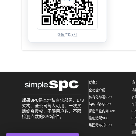
微信扫码关注
功能
应
全功能介绍
场
私有化部署SPC
多
斌果SPC
是本地私有化部署、B/S
纯B/S架构SPC
车
架构、全公司每人可用、一次买
断终身授权、不限用户数、不限
保密单位内网SPC
S
检测点数的SPC软件。
信创适配SPC
S
集团分布式SPC
一
测