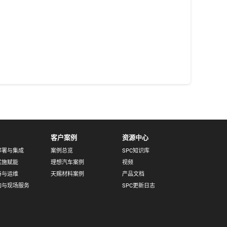
客户案例
资源中心
部署与集成
案例总览
SPC知识库
实施赋能
理想汽车案例
视频
持与运维
天赐材料案例
产品文档
询与现场服务
SPC更新日志