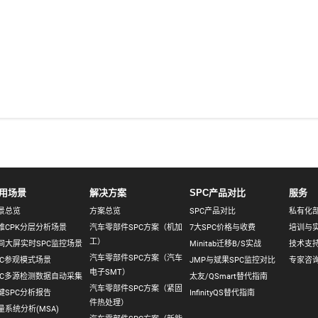
用场景
解决方案
SPC产品对比
服务
景总览
方案总览
SPC产品对比
私有化
维CPK分层分析场景
汽车零部件SPC方案（机加
7大SPC价格与收费
培训与
工）
间大屏实时SPC监控场景
Minitab迁移B/S实战
技术支
汽车零部件SPC方案（汽车
PC参观模式场景
JMP与斌果SPC监控对比
专家咨
电子SMT）
PC多源检测数据自动采集
太友/QSmart替代指南
汽车零部件SPC方案（紧固
键SPC分析报告
InfinityQS替代指南
件热处理）
量系统分析(MSA)